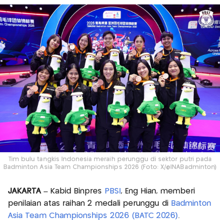
Tim bulu tangkis Indonesia meraih perunggu di sektor putri pada
Badminton Asia Team Championships 2026 (Foto: X/@INABadminton)
JAKARTA –
Kabid Binpres
PBSI
, Eng Hian, memberi
penilaian atas raihan 2 medali perunggu di
Badminton
Asia Team Championships 2026 (BATC 2026)
.