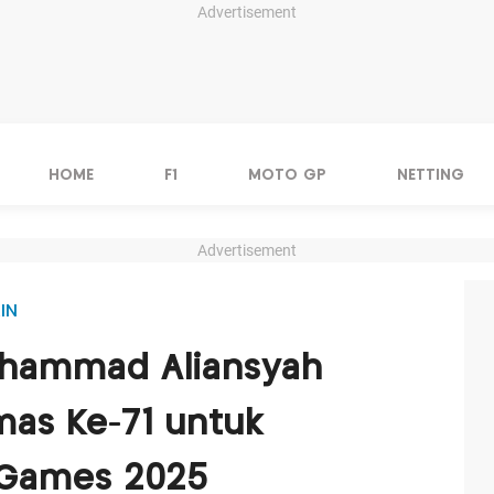
Advertisement
HOME
F1
MOTO GP
NETTING
Advertisement
IN
Muhammad Aliansyah
as Ke-71 untuk
A Games 2025