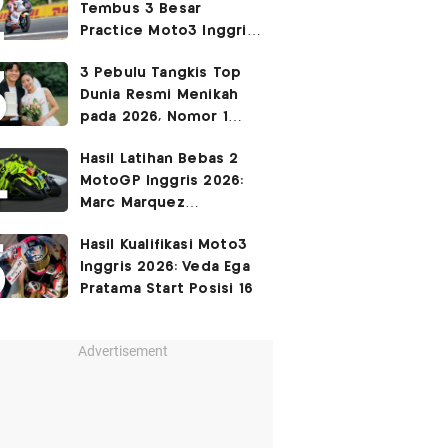
Tembus 3 Besar
Practice Moto3 Inggris
2026, Raih
Pole Position
3 Pebulu Tangkis Top
di Kualifikasi?
Dunia Resmi Menikah
pada 2026, Nomor 1
Couple Manis Indonesia
Hasil Latihan Bebas 2
MotoGP Inggris 2026:
Marc Marquez
Keempat, Fabio Di
Hasil Kualifikasi Moto3
Giannantonio Tercepat
Inggris 2026: Veda Ega
Pratama Start Posisi 16
Advertisement