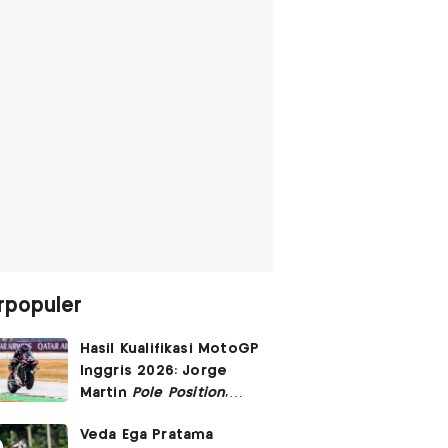
rpopuler
Hasil Kualifikasi MotoGP
Inggris 2026: Jorge
Martin
Pole Position
,
Marc Marquez Start
Veda Ega Pratama
Posisi 6!