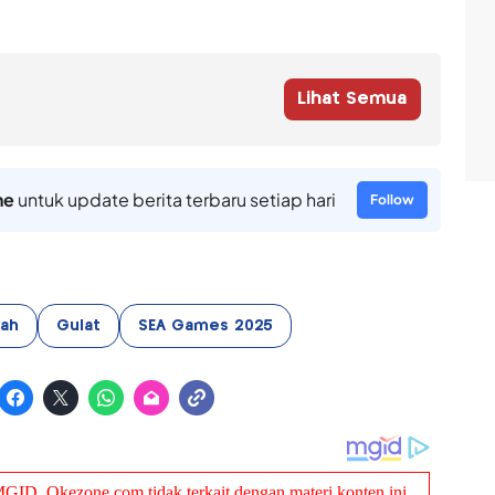
Lihat Semua
ne
untuk update berita terbaru setiap hari
Follow
ah
Gulat
SEA Games 2025