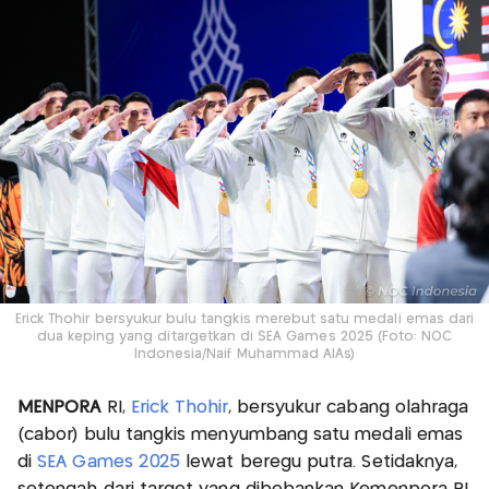
Erick Thohir bersyukur bulu tangkis merebut satu medali emas dari
dua keping yang ditargetkan di SEA Games 2025 (Foto: NOC
Indonesia/Naif Muhammad AlAs)
MENPORA
RI,
Erick Thohir
, bersyukur cabang olahraga
(cabor) bulu tangkis menyumbang satu medali emas
di
SEA Games 2025
lewat beregu putra. Setidaknya,