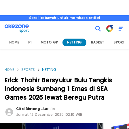
Scroll kebawah untuk membaca artikel
HOME
F1
MOTO GP
NETTING
BASKET
SPORT L
HOME
SPORTS
NETTING
Erick Thohir Bersyukur Bulu Tangkis
Indonesia Sumbang 1 Emas di SEA
Games 2025 lewat Beregu Putra
Cikal Bintang
,
Jurnalis
Jum'at, 12 Desember 2025 |02:10 WIB