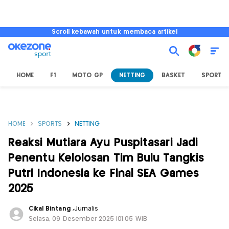
Scroll kebawah untuk membaca artikel
HOME
F1
MOTO GP
NETTING
BASKET
SPORT L
HOME
SPORTS
NETTING
Reaksi Mutiara Ayu Puspitasari Jadi
Penentu Kelolosan Tim Bulu Tangkis
Putri Indonesia ke Final SEA Games
2025
Cikal Bintang
,
Jurnalis
Selasa, 09 Desember 2025 |01:05 WIB