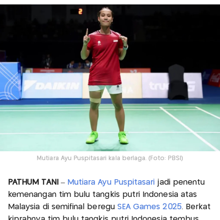
Mutiara Ayu Puspitasari kala berlaga. (Foto: PBSI)
PATHUM TANI
–
Mutiara Ayu Puspitasari
jadi penentu
kemenangan tim bulu tangkis putri Indonesia atas
Malaysia di semifinal beregu
SEA Games 2025
. Berkat
kiprahnya tim bulu tangkis putri Indonesia tembus