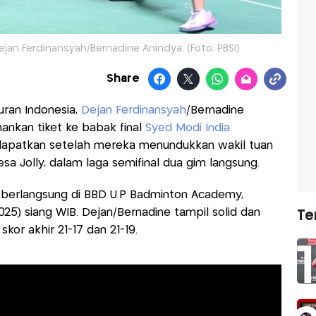
an Ferdinansyah/Bernadine Anindya. (Foto: PBSI)
Share
ran Indonesia,
Dejan Ferdinansyah
/Bernadine
ankan tiket ke babak final
Syed Modi India
didapatkan setelah mereka menundukkan wakil tuan
a Jolly, dalam laga semifinal dua gim langsung.
 berlangsung di BBD U.P Badminton Academy,
025) siang WIB. Dejan/Bernadine tampil solid dan
Te
or akhir 21-17 dan 21-19.