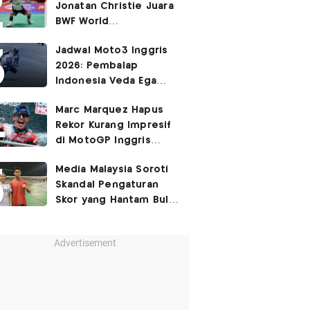
Jonatan Christie Juara
BWF World
Championships 2026?
Jadwal Moto3 Inggris
2026: Pembalap
Indonesia Veda Ega
Pratama Finis Podium?
Marc Marquez Hapus
Rekor Kurang Impresif
di MotoGP Inggris
2026?
Media Malaysia Soroti
Skandal Pengaturan
Skor yang Hantam Bulu
Tangkis Indonesia,
Libatkan Jafar/Felisha!
Advertisement