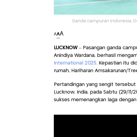
Ganda campuran Indonesia, Dej
A
A
A
LUCKNOW
– Pasangan ganda campu
Anindiya Wardana, berhasil mengam
International 2025
. Kepastian itu 
rumah, Hariharan Amsakarunan/Trees
Pertandingan yang sengit tersebut
Lucknow, India, pada Sabtu (29/11/2
sukses memenangkan laga dengan sk