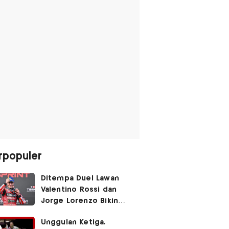
rpopuler
Ditempa Duel Lawan
Valentino Rossi dan
Jorge Lorenzo Bikin
Marc Marquez Susah
Unggulan Ketiga,
Dikalahkan