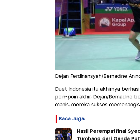
Dejan Ferdinansyah/Bernadine Anin
Duet Indonesia itu akhirnya berha
poin-poin akhir, Dejan/Bernadine be
manis, mereka sukses memenangkan
Baca Juga:
Hasil Perempatfinal Syed 
Tumbang dari Ganda Put