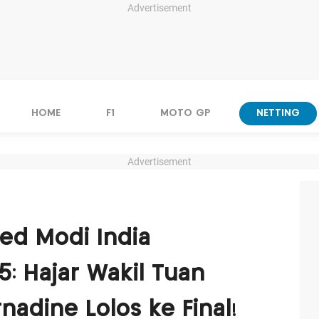
Advertisement
HOME
F1
MOTO GP
NETTING
Advertisement
yed Modi India
5: Hajar Wakil Tuan
adine Lolos ke Final!