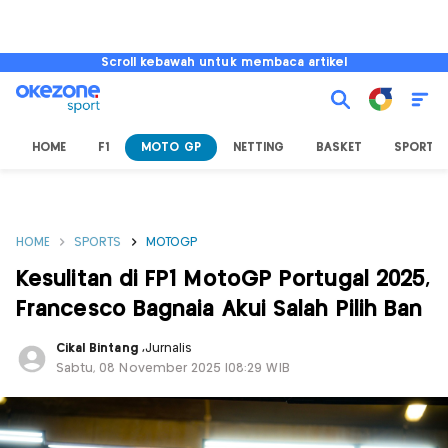
Scroll kebawah untuk membaca artikel
HOME
F1
MOTO GP
NETTING
BASKET
SPORT L
HOME
SPORTS
MOTOGP
Kesulitan di FP1 MotoGP Portugal 2025,
Francesco Bagnaia Akui Salah Pilih Ban
Cikal Bintang
,
Jurnalis
Sabtu, 08 November 2025 |08:29 WIB