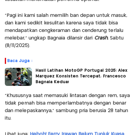
“Pagi ini kami salah memilih ban depan untuk masuk,
dan kami sedikit kesulitan karena saya tidak bisa
mendapatkan cengkeraman dan cenderung terlalu
melebar,” ungkap Bagnaia dilansir dari
Crash
, Sabtu
(8/11/2025).
Baca Juga :
Hasil Latihan MotoGP Portugal 2025: Alex
Marquez Konsisten Tercepat, Francesco
Bagnaia Kedua!
“Khususnya saat memasuki lintasan dengan rem, saya
tidak pernah bisa memperlambatnya dengan benar
dan melepaskannya,” sambung pria berusia 28 tahun
itu.
Lihat juga:
Heboh! Ferry Irawan Belum Tunjuk Kuasa