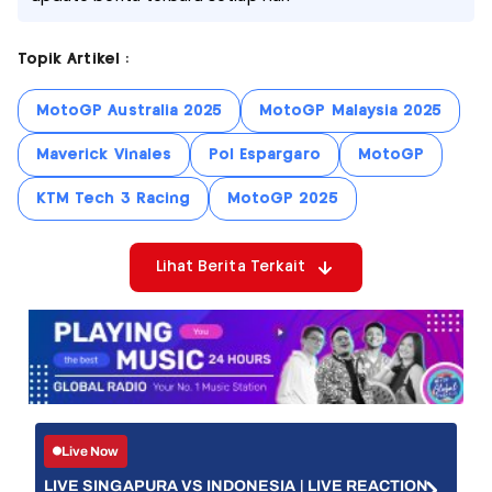
Topik Artikel :
MotoGP Australia 2025
MotoGP Malaysia 2025
Maverick Vinales
Pol Espargaro
MotoGP
KTM Tech 3 Racing
MotoGP 2025
Lihat Berita Terkait
Live Now
LIVE SINGAPURA VS INDONESIA | LIVE REACTION