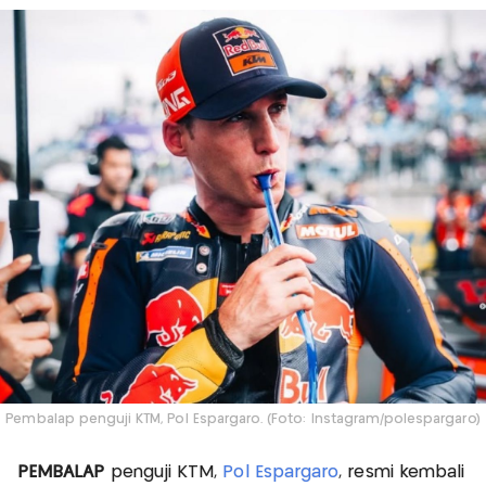
Pembalap penguji KTM, Pol Espargaro. (Foto: Instagram/polespargaro)
PEMBALAP
penguji KTM,
Pol Espargaro
, resmi kembali