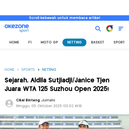
Scroll kebawah untuk membaca artikel
HOME
F1
MOTO GP
NETTING
BASKET
SPORT L
HOME
SPORTS
NETTING
Sejarah, Aldila Sutjiadji/Janice Tjen
Juara WTA 125 Suzhou Open 2025!
Cikal Bintang
,
Jurnalis
Minggu, 05 Oktober 2025 |20:03 WIB