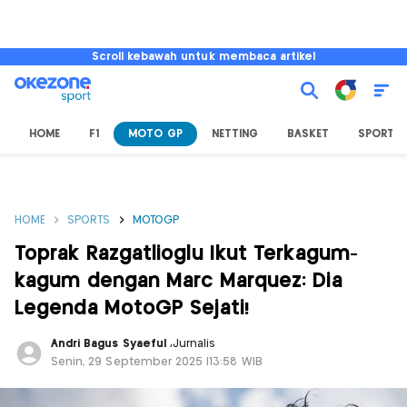
Scroll kebawah untuk membaca artikel
HOME
F1
MOTO GP
NETTING
BASKET
SPORT L
HOME
SPORTS
MOTOGP
Toprak Razgatlioglu Ikut Terkagum-
kagum dengan Marc Marquez: Dia
Legenda MotoGP Sejati!
Andri Bagus Syaeful
,
Jurnalis
Senin, 29 September 2025 |13:58 WIB