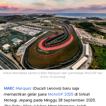
Sirkuit Mandalika sambut Marc Marquez dan pembalap MotoGP lain.
(Foto: InJourney)
MARC
Marquez
(Ducati Lenovo) baru saja
memastikan gelar juara
MotoGP 2025
di Sirkuit
Motegi, Jepang pada Minggu 28 September 2025.