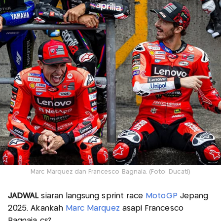
Marc Marquez dan Francesco Bagnaia. (Foto: Ducati)
JADWAL
siaran langsung sprint race
MotoGP
Jepang
2025. Akankah
Marc Marquez
asapi Francesco
Bagnaia cs?