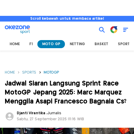
Scroll kebawah untuk membaca artikel
HOME
F1
MOTO GP
NETTING
BASKET
SPORT L
HOME
SPORTS
MOTOGP
Jadwal Siaran Langsung Sprint Race
MotoGP Jepang 2025: Marc Marquez
Menggila Asapi Francesco Bagnaia Cs?
Djanti Virantika
,
Jurnalis
Sabtu, 27 September 2025 |11:16 WIB