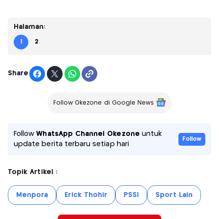
Halaman:
1
2
Share
Follow Okezone di Google News
Follow
WhatsApp Channel Okezone
untuk
Follow
update berita terbaru setiap hari
Topik Artikel :
Menpora
Erick Thohir
PSSI
Sport Lain