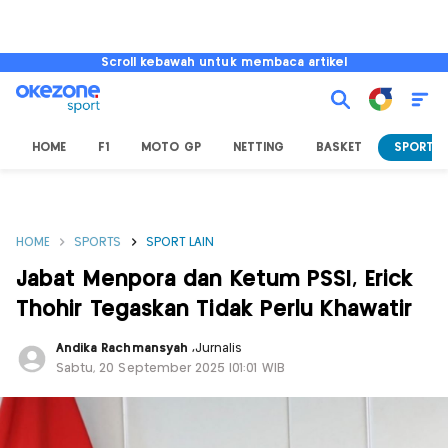
Scroll kebawah untuk membaca artikel
HOME
F1
MOTO GP
NETTING
BASKET
SPORT L
HOME
SPORTS
SPORT LAIN
Jabat Menpora dan Ketum PSSI, Erick
Thohir Tegaskan Tidak Perlu Khawatir
Andika Rachmansyah
,
Jurnalis
Sabtu, 20 September 2025 |01:01 WIB