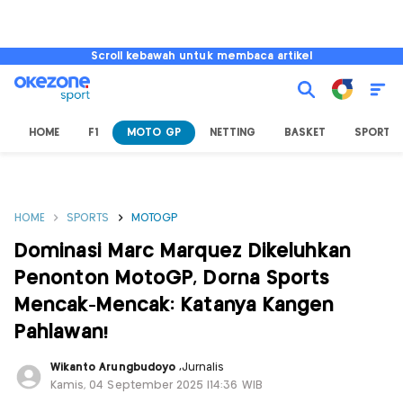
Scroll kebawah untuk membaca artikel
HOME
F1
MOTO GP
NETTING
BASKET
SPORT L
HOME
SPORTS
MOTOGP
Dominasi Marc Marquez Dikeluhkan
Penonton MotoGP, Dorna Sports
Mencak-Mencak: Katanya Kangen
Pahlawan!
Wikanto Arungbudoyo
,
Jurnalis
Kamis, 04 September 2025 |14:36 WIB