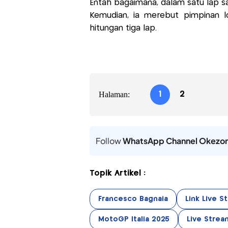
Entah bagaimana, dalam satu lap saja
Kemudian, ia merebut pimpinan l
hitungan tiga lap.
Halaman:
1
2
Follow
WhatsApp Channel Okezo
Topik Artikel :
Francesco Bagnaia
Link Live 
MotoGP Italia 2025
Live Strea