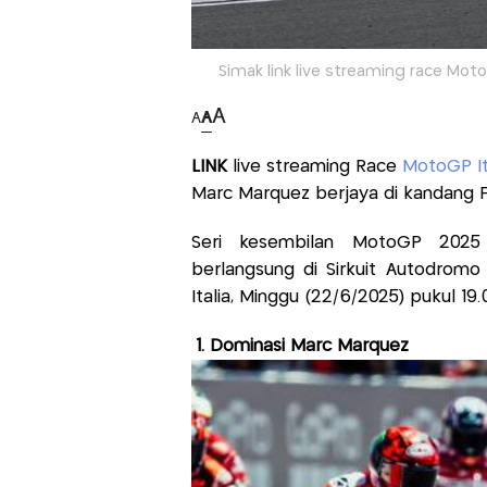
Simak link live streaming race Moto
A
A
A
LINK
live streaming Race
MotoGP It
Marc Marquez berjaya di kandang 
Seri kesembilan MotoGP 2025 
berlangsung di Sirkuit Autodromo 
Italia, Minggu (22/6/2025) pukul 1
1. Dominasi Marc Marquez