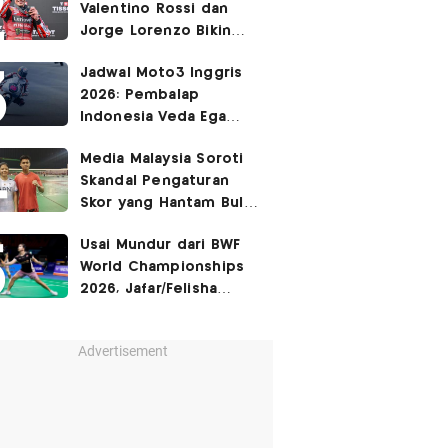
Valentino Rossi dan
Jorge Lorenzo Bikin
Marc Marquez Susah
Jadwal Moto3 Inggris
Dikalahkan
2026: Pembalap
Indonesia Veda Ega
Pratama Finis Podium?
Media Malaysia Soroti
Skandal Pengaturan
Skor yang Hantam Bulu
Tangkis Indonesia,
Usai Mundur dari BWF
Libatkan Jafar/Felisha!
World Championships
2026, Jafar/Felisha
Masih Bisa Bela
Indonesia di Asian
Advertisement
Games 2026