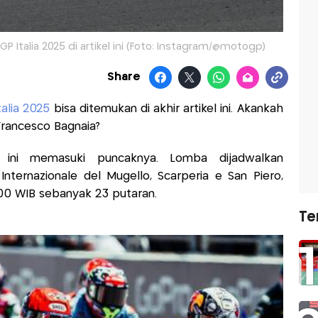
GP Italia 2025 di artikel ini (Foto: Instagram/@motogp)
Share
alia 2025
bisa ditemukan di akhir artikel ini. Akankah
Francesco Bagnaia?
ini memasuki puncaknya. Lomba dijadwalkan
Internazionale del Mugello, Scarperia e San Piero,
9.00 WIB sebanyak 23 putaran.
Te