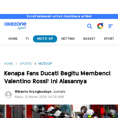
Scroll kebawah untuk membaca artikel
HOME
F1
MOTO GP
NETTING
BASKET
SPORT L
HOME
SPORTS
MOTOGP
Kenapa Fans Ducati Begitu Membenci
Valentino Rossi? Ini Alasannya
Wikanto Arungbudoyo
,
Jurnalis
Rabu, 12 Maret 2025 |14:35 WIB