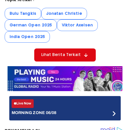
Topik Artikel :
Bulu Tangkis
Jonatan Christie
German Open 2025
Viktor Axelsen
India Open 2025
Lihat Berita Terkait
Live Now
MORNING ZONE 06/08