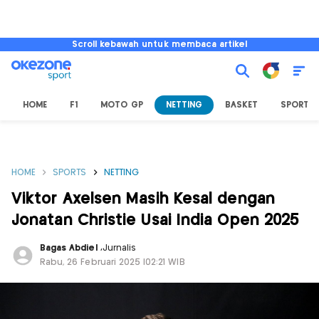
Scroll kebawah untuk membaca artikel
HOME
F1
MOTO GP
NETTING
BASKET
SPORT L
HOME
SPORTS
NETTING
Viktor Axelsen Masih Kesal dengan
Jonatan Christie Usai India Open 2025
Bagas Abdiel
,
Jurnalis
Rabu, 26 Februari 2025 |02:21 WIB