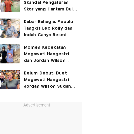
Skandal Pengaturan
Skor yang Hantam Bulu
Tangkis Indonesia,
Kabar Bahagia, Pebulu
Libatkan Jafar/Felisha!
Tangkis Leo Rolly dan
Indah Cahya Resmi
Nikah di Mekkah!
Momen Kedekatan
Megawati Hangestri
dan Jordan Wilson,
Liburan Bareng Hyundai
Belum Debut, Duet
Hillstate di Pantai!
Megawati Hangestri –
Jordan Wilson Sudah
Langsung Dapat
Julukan!
Advertisement