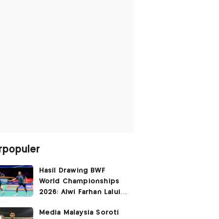
rpopuler
Hasil Drawing BWF
World Championships
2026: Alwi Farhan Lalui
Jalur Berat, Fajar/Fikri
Media Malaysia Soroti
Dapat
Bye