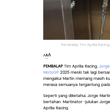
Pembalap Tim Aprilia Racing,
A
A
A
PEMBALAP
Tim Aprilia Racing,
Jorge
MotoGP
2025 meski tak lagi bersa
mengakui Martin memang masih kuat
merasa semuanya tergantung pada 
Seperti yang diketahui, Jorge Mart
bertahan. Martinator -julukan Jorg
Aprilia Racing.