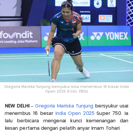
Gregoria Mariska Tunjung bersyukur bisa menembus 16 besar India
Open 2025 (Foto: PBSI)
NEW DELHI –
Gregoria Mariska Tunjung
bersyukur usai
menembus 16 besar
India Open 2025
Super 750. Ia
lalu berbicara mengenai kunci kemenangan dan
kesan pertama dengan pelatih anyar Imam Tohari.