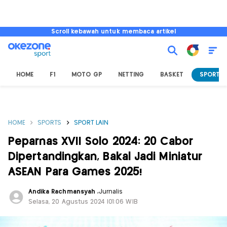
Scroll kebawah untuk membaca artikel
HOME
F1
MOTO GP
NETTING
BASKET
SPORT L
HOME
SPORTS
SPORT LAIN
Peparnas XVII Solo 2024: 20 Cabor
Dipertandingkan, Bakal Jadi Miniatur
ASEAN Para Games 2025!
Andika Rachmansyah
,
Jurnalis
Selasa, 20 Agustus 2024 |01:06 WIB