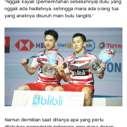
"Nggak kayak (pemerintahan sebelumnya) dulu, yang
nggak ada hadiahnya, sehingga mana ada orang tua
yang anaknya disuruh main bulu tangkis."
Namun demikian saat ditanya apa yang perlu