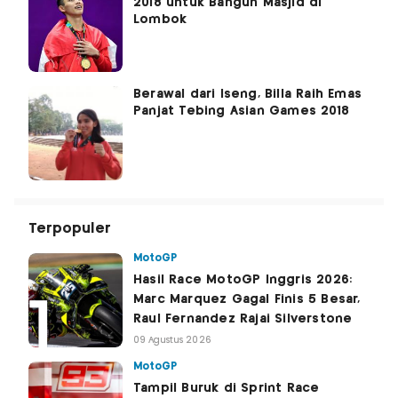
2018 untuk Bangun Masjid di
Lombok
Berawal dari Iseng, Billa Raih Emas
Panjat Tebing Asian Games 2018
Terpopuler
MotoGP
Hasil Race MotoGP Inggris 2026:
Marc Marquez Gagal Finis 5 Besar,
Raul Fernandez Rajai Silverstone
09 Agustus 2026
MotoGP
Tampil Buruk di Sprint Race