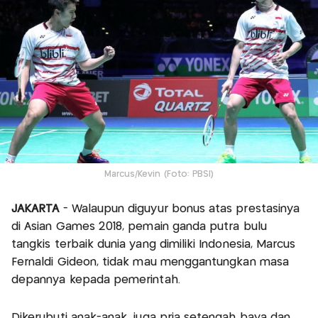
Marcus/Kevin (Foto: PBSI)
JAKARTA
- Walaupun diguyur bonus atas prestasinya
di Asian Games 2018, pemain ganda putra bulu
tangkis terbaik dunia yang dimiliki Indonesia, Marcus
Fernaldi Gideon, tidak mau menggantungkan masa
depannya kepada pemerintah.
Dikerubuti anak-anak, juga pria setengah baya dan