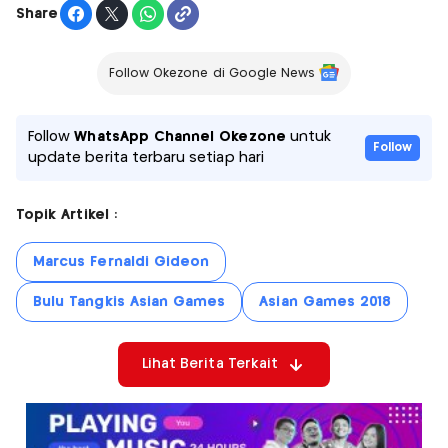
Share
Follow Okezone di Google News
Follow
WhatsApp Channel Okezone
untuk
Follow
update berita terbaru setiap hari
Topik Artikel :
Marcus Fernaldi Gideon
Bulu Tangkis Asian Games
Asian Games 2018
Lihat Berita Terkait