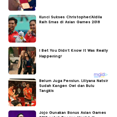
Kunci Sukses Christopher/Aldila
Raih Emas di Asian Games 2018
Belum Juga Pensiun, Liliyana Natsir
Sudah Kangen Owi dan Bulu
Tangkis
Jojo Gunakan Bonus Asian Games