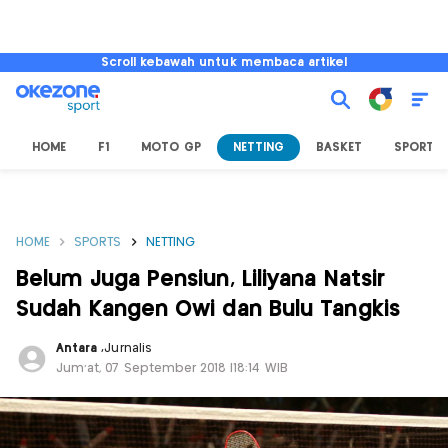
Scroll kebawah untuk membaca artikel
HOME
F1
MOTO GP
NETTING
BASKET
SPORT L
HOME
SPORTS
NETTING
Belum Juga Pensiun, Liliyana Natsir
Sudah Kangen Owi dan Bulu Tangkis
Antara
,
Jurnalis
Jum'at, 07 September 2018 |18:14 WIB