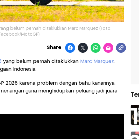
 yang belum pernah ditaklukkan Marc Marquez (Foto:
Facebook/MotoGP)
Share
6
yang belum pernah ditaklukkan
Marc Marquez
.
gaan Indonesia.
GP 2026 karena problem dengan bahu kanannya.
kemenangan guna menghidupkan peluang jadi juara
Te