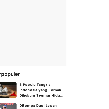
rpopuler
3 Pebulu Tangkis
Indonesia yang Pernah
Dihukum Seumur Hidup
Akibat Match Fixing,
Ditempa Duel Lawan
Nomor 1 Hendra