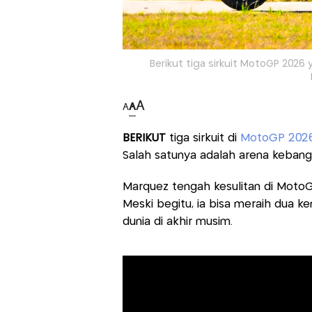
Berikut tiga sirkuit MotoGP 2026
A
A
A
BERIKUT
tiga sirkuit di
MotoGP 202
Salah satunya adalah arena kebang
Marquez tengah kesulitan di Moto
Meski begitu, ia bisa meraih dua 
dunia di akhir musim.