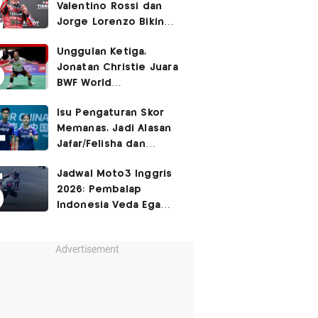
Valentino Rossi dan
Jorge Lorenzo Bikin
Marc Marquez Susah
Unggulan Ketiga,
Dikalahkan
Jonatan Christie Juara
BWF World
Championships 2026?
Isu Pengaturan Skor
Memanas, Jadi Alasan
Jafar/Felisha dan
Adnan/Indah Mundur
Jadwal Moto3 Inggris
dari BWF World
2026: Pembalap
Championships 2026?
Indonesia Veda Ega
Pratama Finis Podium?
Advertisement