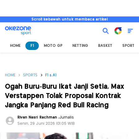
Scroll kebawah untuk membaca artikel
HOME
F1
MOTO GP
NETTING
BASKET
SPORT L
HOME
SPORTS
F1 & A1
Ogah Buru-Buru Ikat Janji Setia, Max
Verstappen Tolak Proposal Kontrak
Jangka Panjang Red Bull Racing
Rivan Nasri Rachman
,
Jurnalis
Senin, 29 Juni 2026 |01:05 WIB