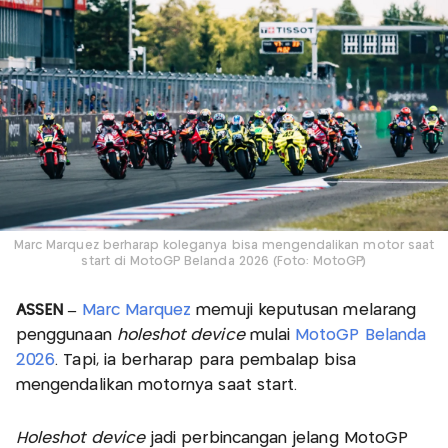
Marc Marquez berharap koleganya bisa mengendalikan motor saat
start di MotoGP Belanda 2026 (Foto: MotoGP)
ASSEN –
Marc Marquez
memuji keputusan melarang
penggunaan
holeshot device
mulai
MotoGP Belanda
2026
. Tapi, ia berharap para pembalap bisa
mengendalikan motornya saat start.
Holeshot device
jadi perbincangan jelang MotoGP