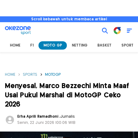
Scroll kebawah untuk membaca artikel
HOME
F1
MOTO GP
NETTING
BASKET
SPORT L
HOME
SPORTS
MOTOGP
Menyesal, Marco Bezzechi Minta Maaf
Usai Pukul Marshal di MotoGP Ceko
2026
Erha Aprili Ramadhoni
,
Jurnalis
Senin, 22 Juni 2026 |00:06 WIB