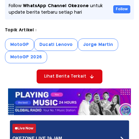
Follow
WhatsApp Channel Okezone
untuk
Follow
update berita terbaru setiap hari
Topik Artikel :
MotoGP
Ducati Lenovo
Jorge Martin
MotoGP 2026
Lihat Berita Terkait
Live Now
OKEZONE LIVE 24 JAM