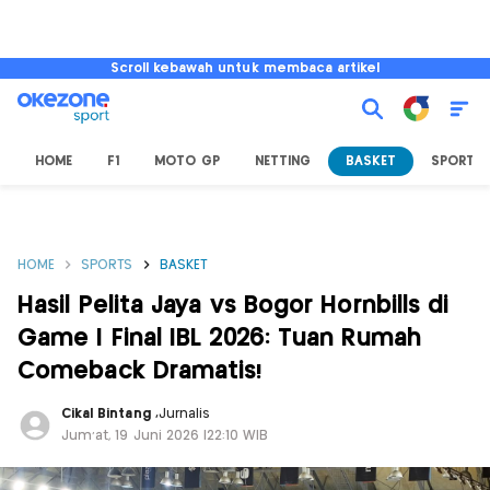
Scroll kebawah untuk membaca artikel
HOME
F1
MOTO GP
NETTING
BASKET
SPORT L
HOME
SPORTS
BASKET
Hasil Pelita Jaya vs Bogor Hornbills di
Game I Final IBL 2026: Tuan Rumah
Comeback Dramatis!
Cikal Bintang
,
Jurnalis
Jum'at, 19 Juni 2026 |22:10 WIB