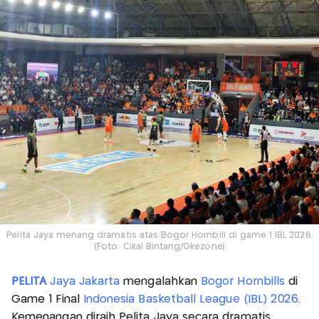
Pelita Jaya menang dramatis atas Bogor Hornbill di game 1 IBL 2026.
(Foto: Cikal Bintang/Okezone)
PELITA
Jaya Jakarta
mengalahkan
Bogor Hornbills
di
Game 1 Final
Indonesia Basketball League (IBL) 2026
.
Kemenangan diraih Pelita Jaya secara dramatis