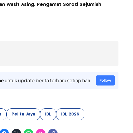
kan Wasit Asing, Pengamat Soroti Sejumlah
ne
untuk update berita terbaru setiap hari
Follow
s
Pelita Jaya
IBL
IBL 2026