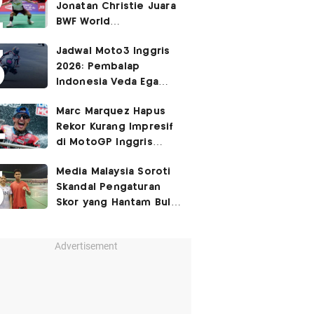
Jonatan Christie Juara
BWF World
Championships 2026?
Jadwal Moto3 Inggris
2026: Pembalap
Indonesia Veda Ega
Pratama Finis Podium?
Marc Marquez Hapus
Rekor Kurang Impresif
di MotoGP Inggris
2026?
Media Malaysia Soroti
Skandal Pengaturan
Skor yang Hantam Bulu
Tangkis Indonesia,
Libatkan Jafar/Felisha!
Advertisement