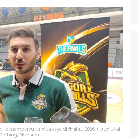
s mempersulit Pelita Jaya di final IBL 2026. (Foto: Cikal
Bintang/Okezone)