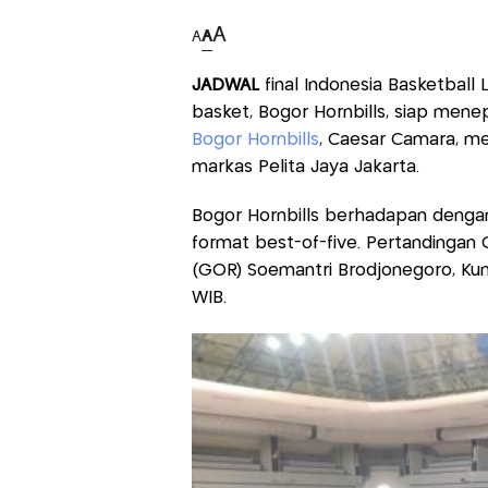
A
A
A
JADWAL
final Indonesia Basketball
basket, Bogor Hornbills, siap mene
Bogor Hornbills
, Caesar Camara, m
markas Pelita Jaya Jakarta.
Bogor Hornbills berhadapan dengan 
format best-of-five. Pertandingan
(GOR) Soemantri Brodjonegoro, Kun
WIB.