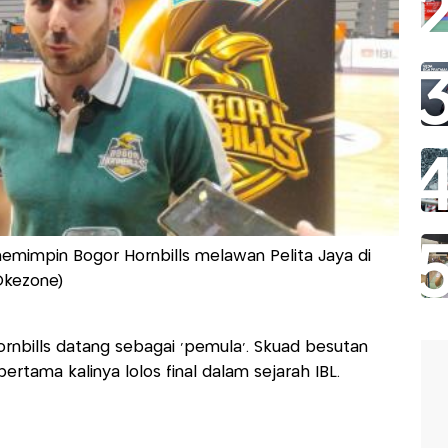
emimpin Bogor Hornbills melawan Pelita Jaya di
/Okezone)
rnbills datang sebagai 'pemula'. Skuad besutan
ertama kalinya lolos final dalam sejarah IBL.