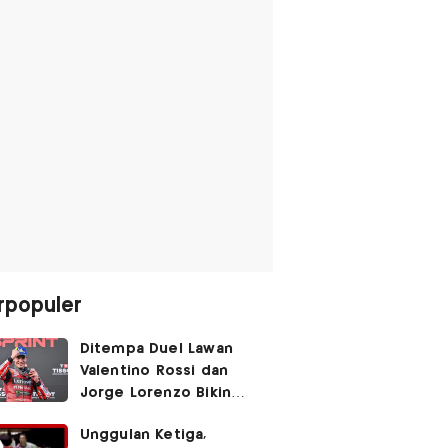
rpopuler
Ditempa Duel Lawan
Valentino Rossi dan
Jorge Lorenzo Bikin
Marc Marquez Susah
Unggulan Ketiga,
Dikalahkan