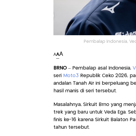
Pembalap Indonesia, Ved
A
A
A
BRNO
– Pembalap asal Indonesia,
V
seri
Moto3
Republik Ceko 2026, pa
andalan Tanah Air ini berpeluang b
hasil manis di seri tersebut.
Masalahnya, Sirkuit Brno yang me
trek yang baru untuk Veda Ega. S
finis ke-16 karena Sirkuit Balaton 
tahun tersebut.