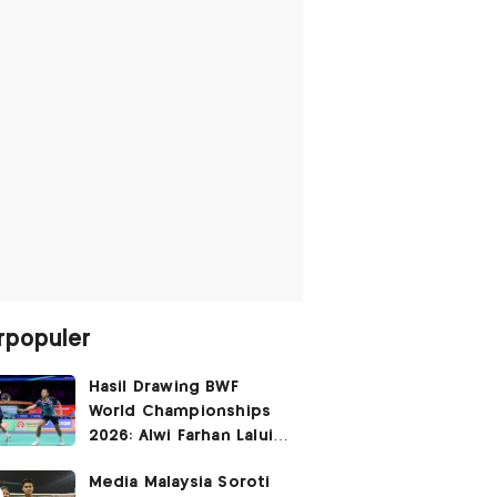
rpopuler
Hasil Drawing BWF
World Championships
2026: Alwi Farhan Lalui
Jalur Berat, Fajar/Fikri
Media Malaysia Soroti
Dapat
Bye