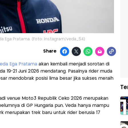
a Ega Pratama. (Foto: Instagram/veda_54)
Share
eda Ega Pratama
akan kembali menjadi sorotan di
da 19-21 Juni 2026 mendatang. Pasalnya rider muda
esar mendobrak posisi lima besar jika sukses meraih
Te
njadi venue Moto3 Republik Ceko 2026 merupakan
ebelumnya di GP Hungaria pun, Veda hanya mampu
Park merupakan trek baru untuk rider berusia 17