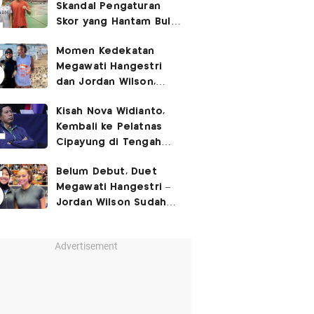
Skandal Pengaturan
Skor yang Hantam Bulu
Tangkis Indonesia,
Momen Kedekatan
Libatkan Jafar/Felisha!
Megawati Hangestri
dan Jordan Wilson,
Liburan Bareng Hyundai
Kisah Nova Widianto,
Hillstate di Pantai!
Kembali ke Pelatnas
Cipayung di Tengah
Ujian Berat Ganda
Belum Debut, Duet
Campuran
Megawati Hangestri –
Jordan Wilson Sudah
Langsung Dapat
Julukan!
Advertisement