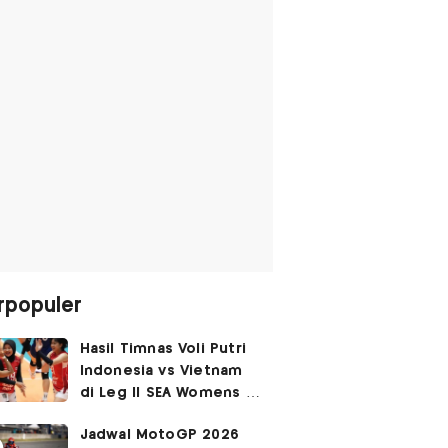
rpopuler
Hasil Timnas Voli Putri
Indonesia vs Vietnam
di Leg II SEA Womens V
Cup 2026: Kejutan,
Jadwal MotoGP 2026
Garuda Pertiwi Menang