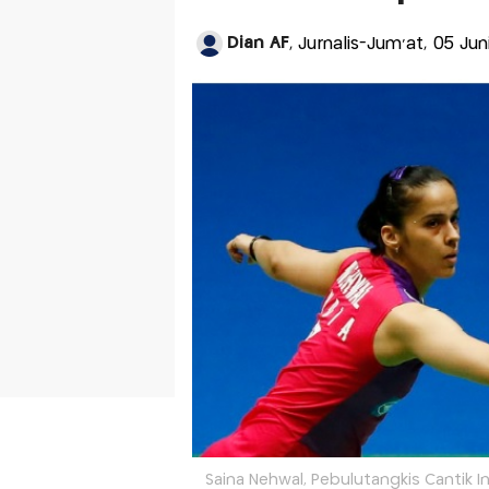
Dian AF
, Jurnalis-Jum'at, 05 Ju
Saina Nehwal, Pebulutangkis Cantik I