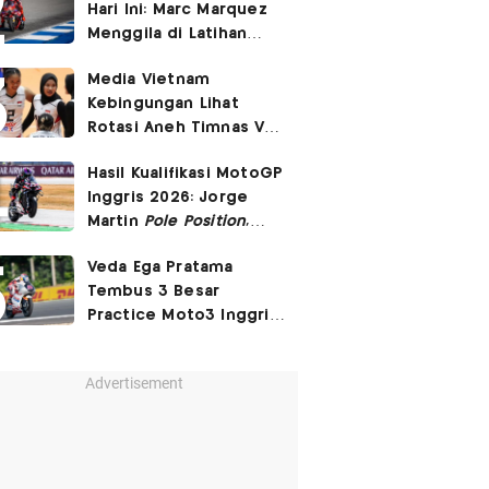
Hari Ini: Marc Marquez
3-2
Menggila di Latihan
Bebas Seri Inggris?
Media Vietnam
Kebingungan Lihat
Rotasi Aneh Timnas Voli
Putri Indonesia di Leg I
Hasil Kualifikasi MotoGP
SEA Womens V Cup
Inggris 2026: Jorge
2026
Martin
Pole Position
,
Marc Marquez Start
Veda Ega Pratama
Posisi 6!
Tembus 3 Besar
Practice Moto3 Inggris
2026, Raih
Pole Position
di Kualifikasi?
Advertisement