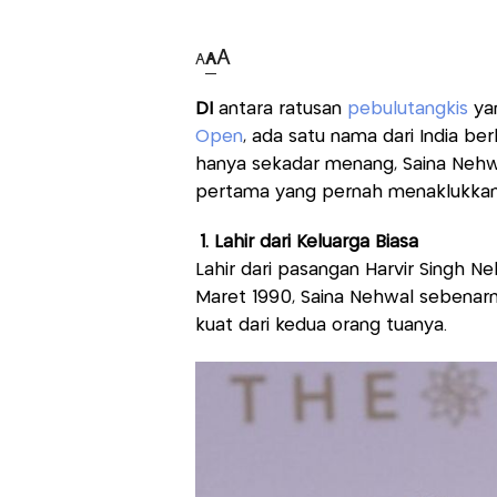
A
A
A
DI
antara ratusan
pebulutangkis
yan
Open
, ada satu nama dari India be
hanya sekadar menang, Saina Nehwal
pertama yang pernah menaklukkan
1. Lahir dari Keluarga Biasa
Lahir dari pasangan Harvir Singh Ne
Maret 1990, Saina Nehwal sebenarny
kuat dari kedua orang tuanya.