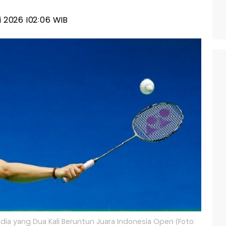
ni 2026 |02:06 WIB
ndia yang Dua Kali Beruntun Juara Indonesia Open (Foto: