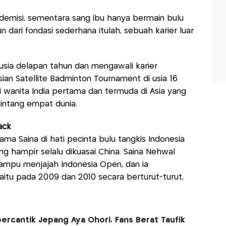
emisi, sementara sang ibu hanya bermain bulu
n dari fondasi sederhana itulah, sebuah karier luar
i usia delapan tahun dan mengawali karier
ian Satellite Badminton Tournament di usia 16
di wanita India pertama dan termuda di Asia yang
bintang empat dunia.
ack
ma Saina di hati pecinta bulu tangkis Indonesia
g hampir selalu dikuasai China. Saina Nehwal
ampu menjajah Indonesia Open, dan ia
itu pada 2009 dan 2010 secara berturut-turut,
ercantik Jepang Aya Ohori, Fans Berat Taufik