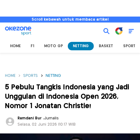
Scroll kebawah untuk membaca artikel
HOME
F1
MOTO GP
NETTING
BASKET
SPORT L
HOME
SPORTS
NETTING
5 Pebulu Tangkis Indonesia yang Jadi
Unggulan di Indonesia Open 2026,
Nomor 1 Jonatan Christie!
Ramdani Bur
,
Jurnalis
Selasa, 02 Juni 2026 |10:17 WIB