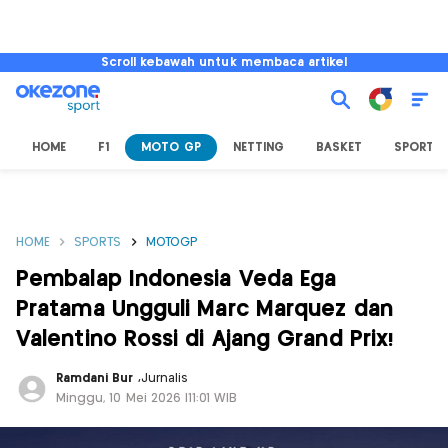
Scroll kebawah untuk membaca artikel
HOME
F1
MOTO GP
NETTING
BASKET
SPORT L
HOME
SPORTS
MOTOGP
Pembalap Indonesia Veda Ega
Pratama Ungguli Marc Marquez dan
Valentino Rossi di Ajang Grand Prix!
Ramdani Bur
,
Jurnalis
Minggu, 10 Mei 2026 |11:01 WIB