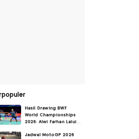
rpopuler
Hasil Drawing BWF
World Championships
2026: Alwi Farhan Lalui
Jalur Berat, Fajar/Fikri
Jadwal MotoGP 2026
Dapat
Bye