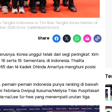
 Tangkis Indonesia vs Tim Bulu Tangkis Korea Selatan di
 Uber 2026 (Foto: X/@INABadminton)
Share
rusnya, Korea unggul telak dari segi peringkat. Kim
16 serta 19. Sementara, di Indonesia, Thalita
 65 dan Ni Kadek Dhinda Amartya menghuni posisi
Te
pun, pemain-pemain Indonesia punya ranking di bawah
liki Febriana Dwipuji Kusuma/Meilysa Trias Puspitasari
 Ha-na/Lee So-hee yang menempati urutan tiga.