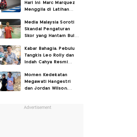
Hari Ini: Marc Marquez
Menggila di Latihan
Bebas Seri Inggris?
Media Malaysia Soroti
Skandal Pengaturan
Skor yang Hantam Bulu
Tangkis Indonesia,
Kabar Bahagia, Pebulu
Libatkan Jafar/Felisha!
Tangkis Leo Rolly dan
Indah Cahya Resmi
Nikah di Mekkah!
Momen Kedekatan
Megawati Hangestri
dan Jordan Wilson,
Liburan Bareng Hyundai
Hillstate di Pantai!
Advertisement