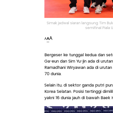
Simak jadwal siaran langsung Tim Bulu
semifinal Piala
A
A
A
Bergeser ke tunggal kedua dan sete
Ga-eun dan Sim Yu-jin ada di urutan 
Ramadhani Wiryawan ada di urutan
70 dunia.
Selain itu, di sektor ganda putri 
Korea Selatan. Posisi tertinggi dimi
yakni 16 dunia jauh di bawah Baek