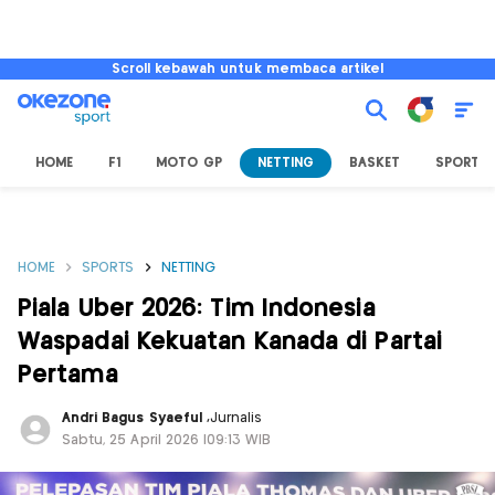
Scroll kebawah untuk membaca artikel
HOME
F1
MOTO GP
NETTING
BASKET
SPORT L
HOME
SPORTS
NETTING
Piala Uber 2026: Tim Indonesia
Waspadai Kekuatan Kanada di Partai
Pertama
Andri Bagus Syaeful
,
Jurnalis
Sabtu, 25 April 2026 |09:13 WIB