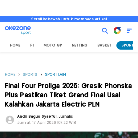
Scroll kebawah untuk membaca artikel
HOME
F1
MOTO GP
NETTING
BASKET
SPORT L
HOME
SPORTS
SPORT LAIN
Final Four Proliga 2026: Gresik Phonska
Plus Pastikan Tiket Grand Final Usai
Kalahkan Jakarta Electric PLN
Andri Bagus Syaeful
,
Jurnalis
Jum'at, 17 April 2026 |07:22 WIB