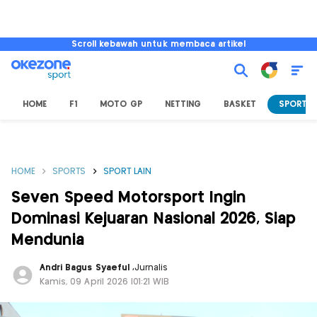
Scroll kebawah untuk membaca artikel
HOME
F1
MOTO GP
NETTING
BASKET
SPORT L
HOME
SPORTS
SPORT LAIN
Seven Speed Motorsport Ingin
Dominasi Kejuaran Nasional 2026, Siap
Mendunia
Andri Bagus Syaeful
,
Jurnalis
Kamis, 09 April 2026 |01:21 WIB