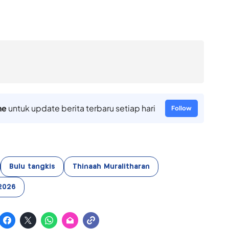
ne
untuk update berita terbaru setiap hari
Follow
Bulu tangkis
Thinaah Muralitharan
2026