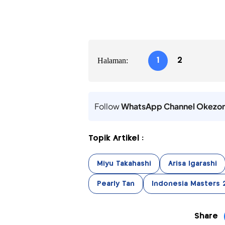
Halaman:
1
2
Follow
WhatsApp Channel Okezo
Topik Artikel :
Miyu Takahashi
Arisa Igarashi
Pearly Tan
Indonesia Masters 
Share