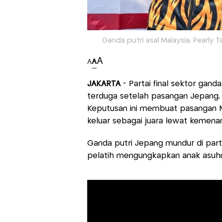
Ganda putri asal Malaysia, Pearly 
A
A
A
JAKARTA
- Partai final sektor ganda 
terduga setelah pasangan Jepang, 
Keputusan ini membuat pasangan M
keluar sebagai juara lewat kemena
Ganda putri Jepang mundur di parta
pelatih mengungkapkan anak asuh