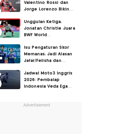
Valentino Rossi dan
Jorge Lorenzo Bikin
Marc Marquez Susah
Unggulan Ketiga,
Dikalahkan
Jonatan Christie Juara
BWF World
Championships 2026?
Isu Pengaturan Skor
Memanas, Jadi Alasan
Jafar/Felisha dan
Adnan/Indah Mundur
Jadwal Moto3 Inggris
dari BWF World
2026: Pembalap
Championships 2026?
Indonesia Veda Ega
Pratama Finis Podium?
Advertisement