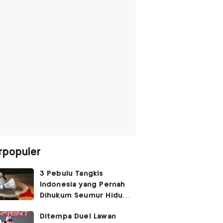
rpopuler
3 Pebulu Tangkis
Indonesia yang Pernah
Dihukum Seumur Hidup
Akibat Match Fixing,
Ditempa Duel Lawan
Nomor 1 Hendra