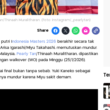
Tan/Thinaah Muralitharan. (Foto: Instagram/_pearlytan)
Share
putri I
ndonesia Masters 2026
berakhir secara tak
Arisa Igarashi/Miyu Takahashi, memutuskan mundur.
alaysia,
Pearly Tan
/Thinaah Muralitharan, dipastikan
ngan walkover (WO) pada Minggu (25/1/2026).
i final bukan tanpa sebab. Yuki Kaneko sebagai
Te
nya mundur karena Miyu sakit demam.