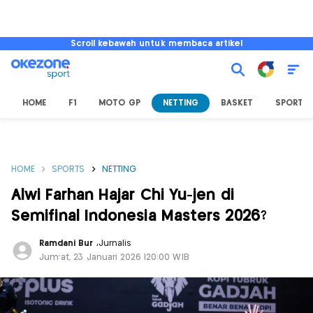
Scroll kebawah untuk membaca artikel
HOME
F1
MOTO GP
NETTING
BASKET
SPORT L
HOME
SPORTS
NETTING
Alwi Farhan Hajar Chi Yu-jen di
Semifinal Indonesia Masters 2026?
Ramdani Bur
,
Jurnalis
Jum'at, 23 Januari 2026 |20:00 WIB