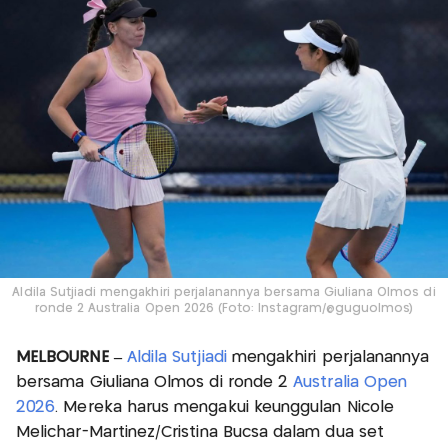
Aldila Sutjiadi mengakhiri perjalanannya bersama Giuliana Olmos di
ronde 2 Australia Open 2026 (Foto: Instagram/@guguolmos)
MELBOURNE –
Aldila Sutjiadi
mengakhiri perjalanannya
bersama Giuliana Olmos di ronde 2
Australia Open
2026
. Mereka harus mengakui keunggulan Nicole
Melichar-Martinez/Cristina Bucsa dalam dua set