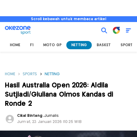
Scroll kebawah untuk membaca artikel
HOME
F1
MOTO GP
NETTING
BASKET
SPORT L
HOME
SPORTS
NETTING
Hasil Australia Open 2026: Aldila
Sutjiadi/Giuliana Olmos Kandas di
Ronde 2
Cikal Bintang
,
Jurnalis
Jum'at, 23 Januari 2026 |10:25 WIB