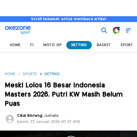
Scroll kebawah untuk membaca artikel
HOME
F1
MOTO GP
NETTING
BASKET
SPORT L
HOME
SPORTS
NETTING
Meski Lolos 16 Besar Indonesia
Masters 2026, Putri KW Masih Belum
Puas
Cikal Bintang
,
Jurnalis
Kamis, 22 Januari 2026 |07:47 WIB