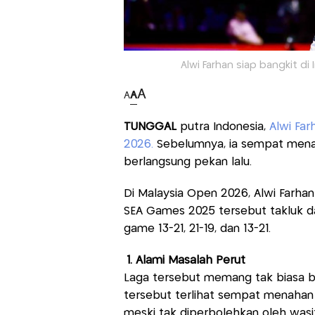
Alwi Farhan siap bangkit di
A
A
A
TUNGGAL
putra Indonesia,
Alwi Far
2026.
Sebelumnya, ia sempat menah
berlangsung pekan lalu.
Di Malaysia Open 2026, Alwi Farhan
SEA Games 2025 tersebut takluk dar
game 13-21, 21-19, dan 13-21.
1. Alami Masalah Perut
Laga tersebut memang tak biasa ba
tersebut terlihat sempat menahan
meski tak diperbolehkan oleh wasi