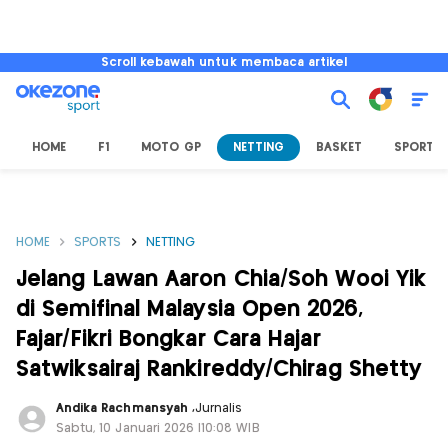
Scroll kebawah untuk membaca artikel
HOME
F1
MOTO GP
NETTING
BASKET
SPORT L
HOME
SPORTS
NETTING
Jelang Lawan Aaron Chia/Soh Wooi Yik
di Semifinal Malaysia Open 2026,
Fajar/Fikri Bongkar Cara Hajar
Satwiksairaj Rankireddy/Chirag Shetty
Andika Rachmansyah
,
Jurnalis
Sabtu, 10 Januari 2026 |10:08 WIB