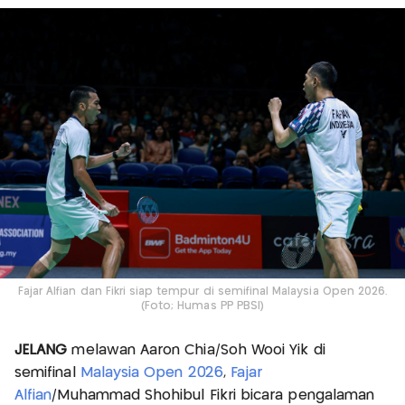
Fajar Alfian dan Fikri siap tempur di semifinal Malaysia Open 2026.
(Foto; Humas PP PBSI)
JELANG
melawan Aaron Chia/Soh Wooi Yik di
semifinal
Malaysia Open 2026
,
Fajar
Alfian
/Muhammad Shohibul Fikri bicara pengalaman