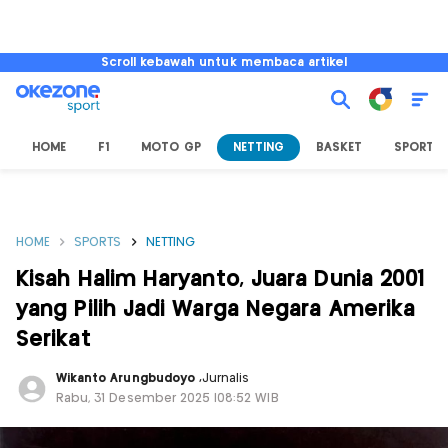
Scroll kebawah untuk membaca artikel
HOME
F1
MOTO GP
NETTING
BASKET
SPORT L
HOME
SPORTS
NETTING
Kisah Halim Haryanto, Juara Dunia 2001
yang Pilih Jadi Warga Negara Amerika
Serikat
Wikanto Arungbudoyo
,
Jurnalis
Rabu, 31 Desember 2025 |08:52 WIB