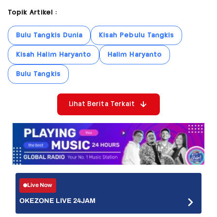
Topik Artikel :
Bulu Tangkis Dunia
Kisah Pebulu Tangkis
Kisah Halim Haryanto
Halim Haryanto
Bulu Tangkis
Lihat Berita Terkait
Live Now
OKEZONE LIVE 24JAM