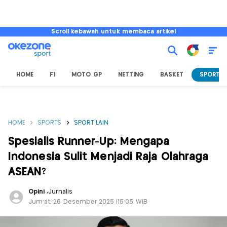
Scroll kebawah untuk membaca artikel
HOME
F1
MOTO GP
NETTING
BASKET
SPORT L
HOME
SPORTS
SPORT LAIN
Spesialis Runner-Up: Mengapa
Indonesia Sulit Menjadi Raja Olahraga
ASEAN?
Opini
,
Jurnalis
Jum'at, 26 Desember 2025 |15:05 WIB