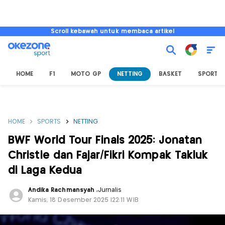
Scroll kebawah untuk membaca artikel
HOME
F1
MOTO GP
NETTING
BASKET
SPORT L
HOME
SPORTS
NETTING
BWF World Tour Finals 2025: Jonatan
Christie dan Fajar/Fikri Kompak Takluk
di Laga Kedua
Andika Rachmansyah
,
Jurnalis
Kamis, 18 Desember 2025 |22:11 WIB