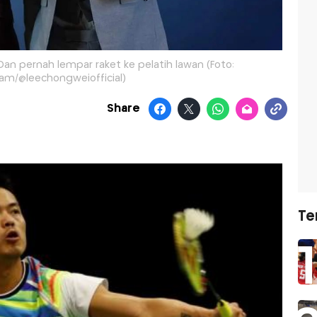
 Dan pernah lempar raket ke pelatih lawan (Foto:
am/@leechongweiofficial)
Share
Te