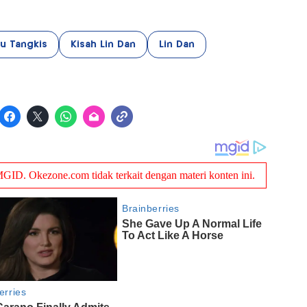
u Tangkis
Kisah Lin Dan
Lin Dan