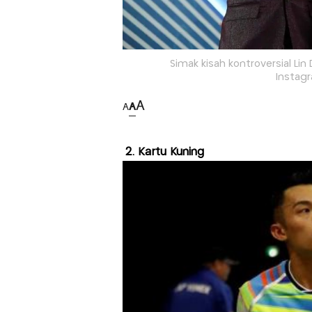
Simak kisah kontroversial Lin
Instagr
A
A
A
2. Kartu Kuning