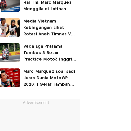
Hari Ini: Marc Marquez
3-2
Menggila di Latihan
Bebas Seri Inggris?
Media Vietnam
Kebingungan Lihat
Rotasi Aneh Timnas Voli
Putri Indonesia di Leg I
Veda Ega Pratama
SEA Womens V Cup
Tembus 3 Besar
2026
Practice Moto3 Inggris
2026, Raih
Pole Position
Marc Marquez soal Jadi
di Kualifikasi?
Juara Dunia MotoGP
2026: 1 Gelar Tambahan
Tidak Mengubah Hidup
Saya
Advertisement