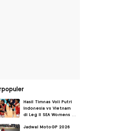
rpopuler
Hasil Timnas Voli Putri
Indonesia vs Vietnam
di Leg II SEA Womens V
Cup 2026: Kejutan,
Jadwal MotoGP 2026
Garuda Pertiwi Menang