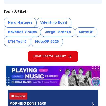
Topik Artikel :
Marc Marquez
Valentino Rossi
Maverick Vinales
Jorge Lorenzo
MotoGP
KTM Tech3
MotoGP 2026
Lihat Berita Terkait
Live Now
MORNING ZONE 10/08