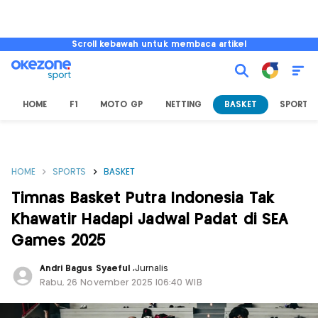
Scroll kebawah untuk membaca artikel
HOME
F1
MOTO GP
NETTING
BASKET
SPORT L
HOME
SPORTS
BASKET
Timnas Basket Putra Indonesia Tak
Khawatir Hadapi Jadwal Padat di SEA
Games 2025
Andri Bagus Syaeful
,
Jurnalis
Rabu, 26 November 2025 |06:40 WIB