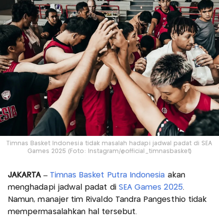
Timnas Basket Indonesia tidak masalah hadapi jadwal padat di SEA
Games 2025 (Foto: Instagram/@official_timnasbasket)
JAKARTA –
Timnas Basket Putra Indonesia
akan
menghadapi jadwal padat di
SEA Games 2025
.
Namun, manajer tim Rivaldo Tandra Pangesthio tidak
mempermasalahkan hal tersebut.