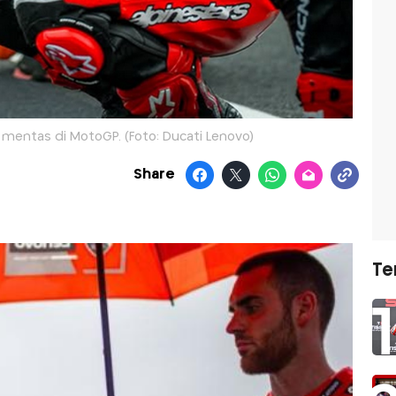
 mentas di MotoGP. (Foto: Ducati Lenovo)
Share
Te