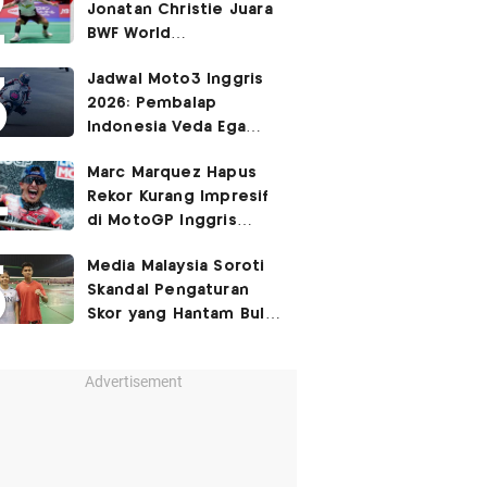
Jonatan Christie Juara
BWF World
Championships 2026?
Jadwal Moto3 Inggris
2026: Pembalap
Indonesia Veda Ega
Pratama Finis Podium?
Marc Marquez Hapus
Rekor Kurang Impresif
di MotoGP Inggris
2026?
Media Malaysia Soroti
Skandal Pengaturan
Skor yang Hantam Bulu
Tangkis Indonesia,
Libatkan Jafar/Felisha!
Advertisement