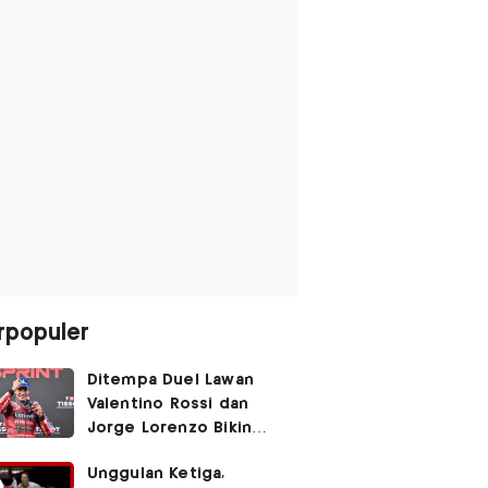
rpopuler
Ditempa Duel Lawan
Valentino Rossi dan
Jorge Lorenzo Bikin
Marc Marquez Susah
Unggulan Ketiga,
Dikalahkan