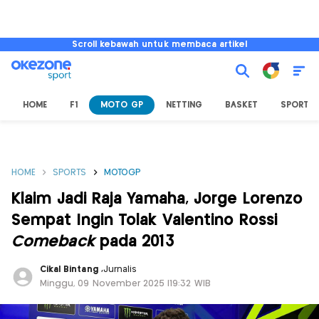
Scroll kebawah untuk membaca artikel
HOME
F1
MOTO GP
NETTING
BASKET
SPORT L
HOME
SPORTS
MOTOGP
Klaim Jadi Raja Yamaha, Jorge Lorenzo
Sempat Ingin Tolak Valentino Rossi
Comeback
pada 2013
Cikal Bintang
,
Jurnalis
Minggu, 09 November 2025 |19:32 WIB